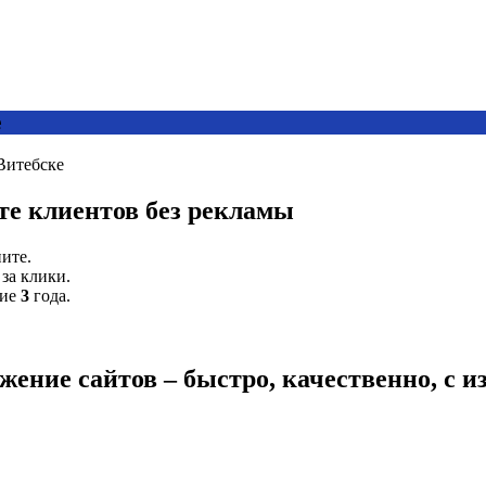
е
Витебске
те клиентов без рекламы
ите.
за клики.
ние
3
года.
ение сайтов – быстро, качественно, с 