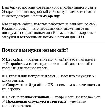
Ваш бизнес достоин современного и эффективного сайта!
Устаревший или неудобный сайт отпугивает клиентов и
снижает доверие к
вашему бренду
.
Мы создаем сайты, которые работают на ваш бизнес
24/7.
Каждый проект — это продуманный маркетинговый
инструмент с адаптивным дизайном, высокой скоростью
загрузки и встроенными возможностями для
SEO
.
Почему вам нужен новый сайт?
Landing Page: что это и как заказать в
Бресте
❌
Нет сайта
→ клиенты не могут найти вас в интернете.
✅
Разработаем сайт с нуля
– стильный, адаптивный и
В современном цифровом мире эффективное присутствие в
удобный для пользователей.
интернете играет ключевую роль для успеха любого бизнеса.
❌
Старый или неудобный сайт
→ посетители уходят к
Одним из самых действенных инструментов для привлечения
конкурентам.
клиентов и увеличения продаж является landing page —
✅
Современный дизайн и UX
– повысим вовлеченность и
целевая страница, разработанная с четкой целью. Если вы
конверсию.
находитесь в Бресте и задумываетесь о создании landing page,
эта статья поможет разобраться в основных моментах и
❌
Сайт не приносит заявок
→ трафик есть, но продаж нет.
принять правильное решение.
✅
Продающая структура и триггеры
– увеличим
количество заявок.