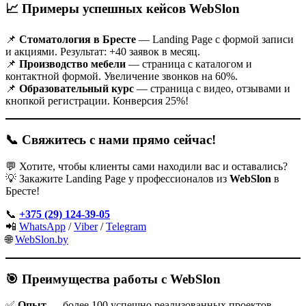
📈 Примеры успешных кейсов WebSlon
📌
Стоматология в Бресте
— Landing Page с формой записи
и акциями. Результат: +40 заявок в месяц.
📌
Производство мебели
— страница с каталогом и
контактной формой. Увеличение звонков на 60%.
📌
Образовательный курс
— страница с видео, отзывами и
кнопкой регистрации. Конверсия 25%!
📞 Свяжитесь с нами прямо сейчас!
💬 Хотите, чтобы клиенты сами находили вас и оставались?
💡 Закажите Landing Page у профессионалов из
WebSlon
в
Бресте!
📞
+375 (29) 124-39-05
📲
WhatsApp
/
Viber
/
Telegram
🌐
WebSlon.by
🎯 Преимущества работы с WebSlon
✅
Опыт
— более 100 успешно реализованных проектов