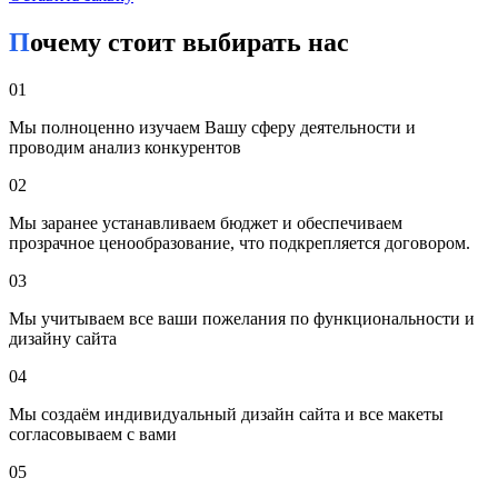
Почему стоит выбирать нас
Первым делом вы должны четко понимать, чего вы хотите
достичь: продажа товара, сбор заявок, запись на консультацию
и т. д. От цели зависит структура и содержание страницы.
01
2. Подготовьте материалы
Мы полноценно изучаем Вашу сферу деятельности и
проводим анализ конкурентов
Чтобы страница была эффективной, вам понадобятся:
02
Тексты (продающий текст, заголовки, описание
Мы заранее устанавливаем бюджет и обеспечиваем
преимуществ)
прозрачное ценообразование, что подкрепляется договором.
Качественные изображения или видео
Логотип и фирменные цвета
03
Данные для формы обратной связи
Мы учитываем все ваши пожелания по функциональности и
Если у вас нет опыта в написании продающих текстов, можно
дизайну сайта
привлечь копирайтера или воспользоваться услугами
специалиста.
04
3. Выберите исполнителя
Мы создаём индивидуальный дизайн сайта и все макеты
согласовываем с вами
В Бресте есть множество фрилансеров и студий, которые
занимаются разработкой landing page. Обратите внимание на:
05