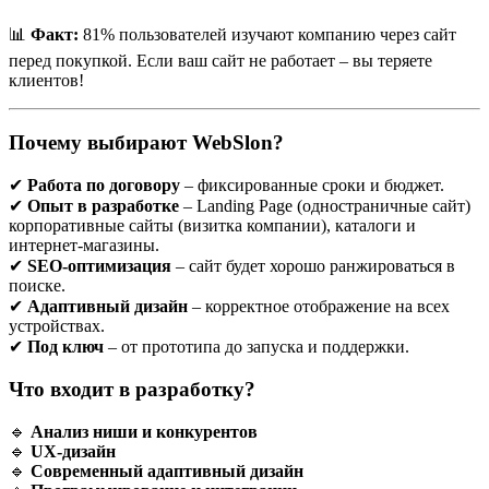
Что такое landing page?
📊
Факт:
81% пользователей изучают компанию через сайт
перед покупкой. Если ваш сайт не работает – вы теряете
Landing page (от англ. landing — приземление) — это
клиентов!
отдельная веб-страница, созданная специально для рекламной
или маркетинговой кампании. В отличие от обычных сайтов,
которые могут содержать множество разделов и информации,
Почему выбирают WebSlon?
landing page имеет одну четкую цель — побудить пользователя
к действию: оставить заявку, заказать услугу, купить товар,
подписаться на рассылку и т. д.
✔
Работа по договору
– фиксированные сроки и бюджет.
✔
Опыт в разработке
– Landing Page (одностраничные сайт)
Основные особенности landing page:
корпоративные сайты (визитка компании), каталоги и
интернет-магазины.
Узкая целевая направленность
✔
SEO-оптимизация
– сайт будет хорошо ранжироваться в
Минимизация отвлекающих элементов
поиске.
Яркий и запоминающийся дизайн
✔
Адаптивный дизайн
– корректное отображение на всех
Четкий призыв к действию (CTA — call to action)
устройствах.
Форма обратной связи или заказа
✔
Под ключ
– от прототипа до запуска и поддержки.
Что входит в разработку?
Почему landing page важен для бизнеса?
🔹
Анализ ниши и конкурентов
Классический сайт подходит для общего ознакомления с
🔹
UX-дизайн
компанией, но не всегда эффективен в конверсии посетителей
🔹
Современный адаптивный дизайн
в клиентов. Landing page же нацелен именно на конверсию.