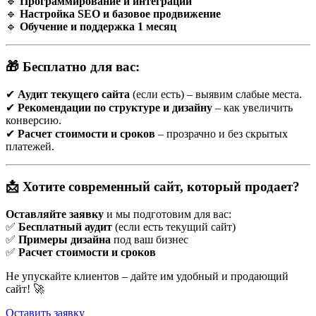
🔹
Программирование и интеграции
Он строится таким образом, чтобы посетитель совершил одно
🔹
Настройка SEO и базовое продвижение
конкретное действие.
🔹
Обучение и поддержка 1 месяц
Преимущества landing page:
Высокая конверсия. Правильно спроектированная
🎁 Бесплатно для вас:
страница может значительно увеличить количество
заявок или заказов.
✔
Аудит текущего сайта
(если есть) – выявим слабые места.
Эффективность рекламы. При запуске контекстной
✔
Рекомендации по структуре и дизайну
– как увеличить
рекламы или таргетированного трафика landing page
конверсию.
позволяет лучше конвертировать посетителей.
✔
Расчет стоимости и сроков
– прозрачно и без скрытых
Простота анализа. Из-за узкой цели и минимума
платежей.
информации, проще отслеживать эффективность и
проводить A/B тестирование.
Быстрая реализация. Landing page проще и быстрее
📩 Хотите современный сайт, который продает?
разработать, чем полноценный сайт, особенно если у вас
нет больших объемов информации.
Оставляйте заявку
и мы подготовим для вас:
✅
Бесплатный аудит
(если есть текущий сайт)
✅
Примеры дизайна
под ваш бизнес
Как заказать landing page в Бресте?
✅
Расчет стоимости и сроков
Если вы находитесь в Бресте и хотите создать landing page,
Не упускайте клиентов – дайте им удобный и продающий
важно подойти к процессу осознанно. Вот основные этапы:
сайт! 🚀
1. Определите цель страницы
Оставить заявку