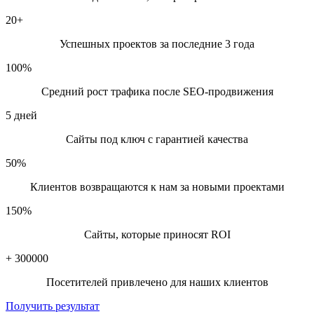
создать продающую страницу Брест
20
+
цена лендинга Брест
Успешных проектов за последние 3 года
стоимость landing page Брест
100
%
лендинг недорого Брест
Средний рост трафика после SEO-продвижения
Расширенные запросы с уточнениями:
5
дней
заказать лендинг для бизнеса Брест
Сайты под ключ с гарантией качества
лендинг для товаров/услуг Брест
50
%
лендинг для рекламы в интернете Брест
Клиентов возвращаются к нам за новыми проектами
кто делает landing page в Бресте
150
%
где заказать лендинг Брест
Сайты, которые приносят ROI
студия лендингов Брест
+
300000
фрилансер лендинг Брест
Посетителей привлечено для наших клиентов
создание лендинга с нуля Брест
Получить результат