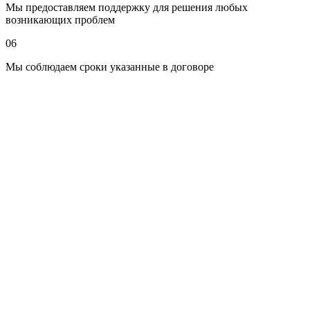
Портфолио выполненных работ
Мы предоставляем поддержку для решения любых
Отзывы клиентов
возникающих проблем
Уровень квалификации (верстка, дизайн, SEO-
оптимизация)
06
Стоимость и сроки выполнения
Мы соблюдаем сроки указанные в договоре
Можно найти специалиста на популярных биржах фриланса,
в социальных сетях или через рекомендации знакомых.
4. Согласуйте этапы разработки
Обычно процесс создания landing page включает:
Согласование технического задания
Создание макета (дизайн)
Верстка страницы
Настройка форм обратной связи и интеграция с CRM
Тестирование и запуск
Важно участвовать в каждом этапе, чтобы результат
соответствовал вашим ожиданиям.
5. Запустите и тестируйте
После публикации landing page необходимо запустить