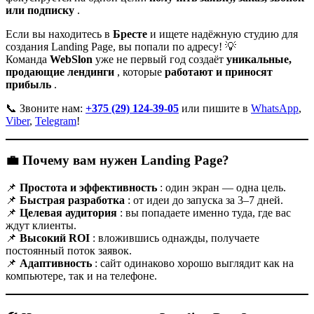
или подписку
.
Если вы находитесь в
Бресте
и ищете надёжную студию для
создания Landing Page, вы попали по адресу! 💡
Команда
WebSlon
уже не первый год создаёт
уникальные,
продающие лендинги
, которые
работают и приносят
прибыль
.
📞 Звоните нам:
+375 (29) 124-39-05
или пишите в
WhatsApp
,
Viber
,
Telegram
!
💼 Почему вам нужен Landing Page?
📌
Простота и эффективность
: один экран — одна цель.
📌
Быстрая разработка
: от идеи до запуска за 3–7 дней.
📌
Целевая аудитория
: вы попадаете именно туда, где вас
ждут клиенты.
📌
Высокий ROI
: вложившись однажды, получаете
постоянный поток заявок.
📌
Адаптивность
: сайт одинаково хорошо выглядит как на
компьютере, так и на телефоне.