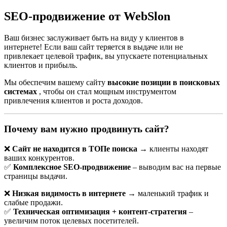
SEO-продвижение от WebSlon
Ваш бизнес заслуживает быть на виду у клиентов в
интернете! Если ваш сайт теряется в выдаче или не
привлекает целевой трафик, вы упускаете потенциальных
клиентов и прибыль.
Мы обеспечим вашему сайту
высокие позиции в поисковых
системах
, чтобы он стал мощным инструментом
привлечения клиентов и роста доходов.
Почему вам нужно продвинуть сайт?
🚀 Продвижение сайта мастера на дому
в Минске: полный гид по выходу в
❌
Сайт не находится в ТОПе поиска
→ клиенты находят
ТОП
ваших конкурентов.
✅
Комплексное SEO-продвижение
– выводим вас на первые
страницы выдачи.
Сегодня мало просто быть хорошим мастером. Можно
отлично чинить краны, устанавливать розетки, собирать
❌
Низкая видимость в интернете
→ маленький трафик и
мебель или делать косметический ремонт, но если о вас никто
слабые продажи.
не знает — заказов не будет.
✅
Техническая оптимизация + контент-стратегия
–
увеличим поток целевых посетителей.
И вот тут на арену выходит
сайт мастера на дому
. Это ваша