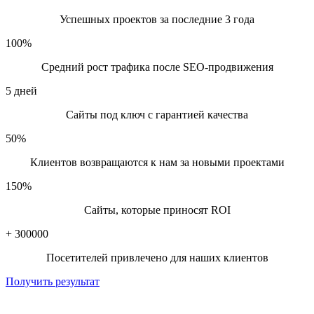
Успешных проектов за последние 3 года
📞
Кнопка «Позвонить мастеру»
прямо на сайте.
📷
Фото и видео работ
.
100
%
🎥 TikTok-контент «было/стало».
Средний рост трафика после SEO-продвижения
📍 Оптимизация под районы Минска: «сантехник
Уручье», «электрик Малиновка».
5
дней
🎯 Настройка ремаркетинга — «догонять» посетителей
сайта рекламой.
Сайты под ключ с гарантией качества
50
%
🔮 Будущее продвижения мастеров на дому
Клиентов возвращаются к нам за новыми проектами
Через 1–2 года в Минске будет настоящий «онлайн-рынок
150
%
услуг». Кто сейчас займёт своё место в ТОПе — получит
поток клиентов на годы вперёд.
Сайты, которые приносят ROI
Поэтому правильная стратегия:
+
300000
Запускаем сайт.
Посетителей привлечено для наших клиентов
Продвигаем через SEO + Google Ads.
Укрепляем доверие отзывами и соцсетями.
Получить результат
Масштабируемся.