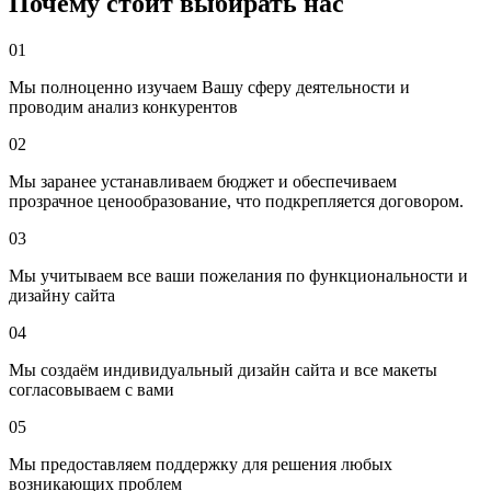
Почему стоит выбирать нас
3.
SEO-контент
01
Мы полноценно изучаем Вашу сферу деятельности и
Ваш сайт должен «разговаривать» с клиентами.
проводим анализ конкурентов
Например, страница «Сантехник Минск» должна содержать:
02
описание услуги,
Мы заранее устанавливаем бюджет и обеспечиваем
список решаемых проблем,
прозрачное ценообразование, что подкрепляется договором.
цены,
фото до/после,
03
блок FAQ («А если течёт кран ночью?»).
Мы учитываем все ваши пожелания по функциональности и
👉 Чем больше полезного текста, тем выше шансы попасть в
дизайну сайта
ТОП.
04
Мы создаём индивидуальный дизайн сайта и все макеты
4.
Локальное продвижение
согласовываем с вами
Поскольку речь идёт о Минске, важно использовать
05
геопривязку
:
Мы предоставляем поддержку для решения любых
упоминать «Минск» и районы города;
возникающих проблем
добавить сайт в
Google Business Profile
и