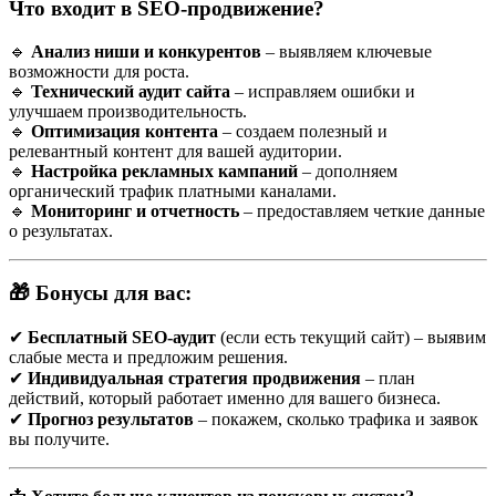
Что входит в SEO-продвижение?
Продажи 24/7
— сайт работает, пока вы отдыхаете.
SEO-трафик
— люди ищут в Яндексе и Google:
«мастер на час Минск», «сборка мебели на дому»,
🔹
Анализ ниши и конкурентов
– выявляем ключевые
«электрик вызвать Минск»
. Если вы в ТОП — клиенты
возможности для роста.
ваши.
🔹
Технический аудит сайта
– исправляем ошибки и
Отстройка от конкурентов
— большинство мастеров
улучшаем производительность.
ограничиваются объявлениями. Сайт выделяет вас.
🔹
Оптимизация контента
– создаем полезный и
релевантный контент для вашей аудитории.
💡 В Минске конкуренция в сфере бытовых услуг растёт, и
🔹
Настройка рекламных кампаний
– дополняем
сайт — это уже не роскошь, а необходимость.
органический трафик платными каналами.
🔹
Мониторинг и отчетность
– предоставляем четкие данные
о результатах.
🔑 С чего начать продвижение сайта мастера в
Минске?
🎁 Бонусы для вас:
1.
Семантика — подбор ключевых слов
✔
Бесплатный SEO-аудит
(если есть текущий сайт) – выявим
слабые места и предложим решения.
Без этого никак. Нужно понять,
что и как ищут клиенты
.
✔
Индивидуальная стратегия продвижения
– план
Примеры запросов:
действий, который работает именно для вашего бизнеса.
✔
Прогноз результатов
– покажем, сколько трафика и заявок
мастер на час Минск
вы получите.
электрик на дом Минск цена
сантехник Минск круглосуточно
собрать шкаф Минск недорого