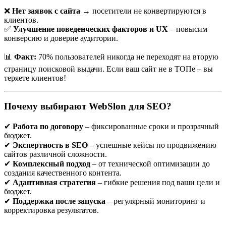
онлайн-визитка, витрина и канал продаж одновременно. Но,
❌
Нет заявок с сайта
→ посетители не конвертируются в
как и в офлайн-мире, мало повесить вывеску — нужно, чтобы
клиентов.
её видели тысячи людей.
✅
Улучшение поведенческих факторов и UX
– повысим
конверсию и доверие аудитории.
👉 В этой статье я расскажу, как
продвигать сайт мастера на
дому в Минске
, какие каналы работают лучше всего, как
📊
Факт:
70% пользователей никогда не переходят на вторую
привлекать клиентов и не сливать бюджет.
страницу поисковой выдачи. Если ваш сайт не в ТОПе – вы
теряете клиентов!
🛠️ Почему мастеру на дому нужен сайт вообще?
Почему выбирают WebSlon для SEO?
Многие мастера думают: «Зачем мне сайт, если есть OLX,
✔
Работа по договору
– фиксированные сроки и прозрачный
Kufar или сарафанное радио?».
бюджет.
Разберёмся.
✔
Экспертность в SEO
– успешные кейсы по продвижению
сайтов различной сложности.
🎯 Сайт решает сразу несколько задач:
✔
Комплексный подход
– от технической оптимизации до
создания качественного контента.
✔
Адаптивная стратегия
– гибкие решения под ваши цели и
Доверие
— люди охотнее заказывают услуги у того, у
бюджет.
кого есть сайт, а не у анонимного номера на доске
✔
Поддержка после запуска
– регулярный мониторинг и
объявлений.
корректировка результатов.
Презентация
— можно красиво показать услуги: фото
работ, цены, отзывы.