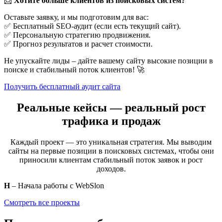
📩
Хотите больше клиентов из поисковых систем?
повесить люстру Минск
Оставьте заявку, и мы подготовим для вас:
📌 Задача: собрать
1000–2000 ключей
, сгруппировать их по
✅ Бесплатный SEO-аудит (если есть текущий сайт).
услугам и страницам.
✅ Персональную стратегию продвижения.
✅ Прогноз результатов и расчет стоимости.
Не упускайте лиды – дайте вашему сайту высокие позиции в
2.
Создание правильной структуры сайта
поиске и стабильный поток клиентов! 🚀
Структура должна быть понятной и удобной:
Получить бесплатный аудит сайта
Главная
Реальные кейсы — реальный рост
Услуги
Электрик
трафика и продаж
Сантехник
Сборка мебели
Каждый проект — это уникальная стратегия. Мы выводим
Ремонт квартир
сайты на первые позиции в поисковых системах, чтобы они
Мастер на час
приносили клиентам стабильный поток заявок и рост
Цены
доходов.
Наши работы (портфолио)
Отзывы
Н
– Начала работы с WebSlon
Контакты
Смотреть все проекты
💡 Для каждой услуги — отдельная страница с уникальным
текстом. Это ключ к продвижению.