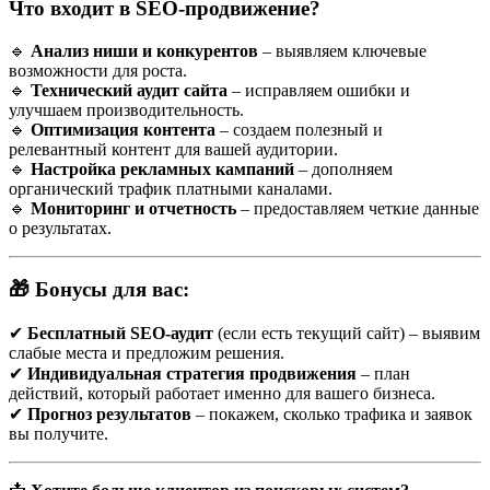
Что входит в SEO-продвижение?
Высокая конверсия трафика
– человек ищет услугу,
когда она реально нужна. Если он кликнул на сайт —
вероятность звонка очень высокая.
🔹
Анализ ниши и конкурентов
– выявляем ключевые
Локальный характер спроса
– людям нужно агентство
возможности для роста.
именно в Бресте, а не в соседних городах. Это даёт
🔹
Технический аудит сайта
– исправляем ошибки и
возможность точечно работать по региону.
улучшаем производительность.
Низкая конкуренция в онлайне
– многие агентства до
🔹
Оптимизация контента
– создаем полезный и
сих пор делают ставку только на офлайн-рекламу:
релевантный контент для вашей аудитории.
вывески, справочники, объявления. Это даёт
🔹
Настройка рекламных кампаний
– дополняем
возможность тем, кто займётся продвижением, выйти в
органический трафик платными каналами.
топ быстрее.
🔹
Мониторинг и отчетность
– предоставляем четкие данные
Сложность выбора услуги
– родственники часто
о результатах.
ориентируются на сайт и его оформление. Чем сайт
более профессиональный и доверительный, тем выше
шанс, что звонок сделают именно вам.
🎁 Бонусы для вас:
✔
Бесплатный SEO-аудит
(если есть текущий сайт) – выявим
Как ищут ритуальные услуги в Бресте
слабые места и предложим решения.
✔
Индивидуальная стратегия продвижения
– план
По статистике, в поисковиках чаще всего встречаются такие
действий, который работает именно для вашего бизнеса.
запросы:
✔
Прогноз результатов
– покажем, сколько трафика и заявок
вы получите.
Тип запроса
Примеры
Особенности
Высокая
«ритуальные услуги Брест»,