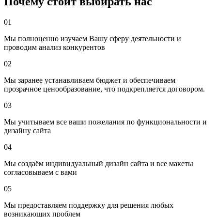
Почему стоит выбирать нас
нюансы:
Этика и деликатность подачи
Тексты должны быть
01
спокойными, без лишнего давления. Важно создавать
атмосферу доверия.
Мы полноценно изучаем Вашу сферу деятельности и
Наличие круглосуточных акцентов
Очень многие
проводим анализ конкурентов
ищут именно «24/7». Поэтому стоит отдельно
продвигать ключи «круглосуточные ритуальные услуги
02
Брест».
Максимальная простота навигации
Люди в стрессе не
Мы заранее устанавливаем бюджет и обеспечиваем
будут долго искать контакты на сайте. Телефон, адрес,
прозрачное ценообразование, что подкрепляется договором.
кнопка «вызвать агента» должны быть на виду.
03
Карты и локальное SEO
Чаще всего клиенты смотрят
агентства, которые находятся ближе. Поэтому очень
Мы учитываем все ваши пожелания по функциональности и
важно продвигать сайт через
Google Maps, Яндекс
дизайну сайта
Карты, 2ГИС
.
04
Этапы продвижения сайта ритуальных услуг в
Мы создаём индивидуальный дизайн сайта и все макеты
Бресте
согласовываем с вами
05
1. Анализ конкурентов
Мы предоставляем поддержку для решения любых
Сначала мы смотрим, какие ритуальные агентства Бреста уже
возникающих проблем
продвигаются. Оцениваем их сайты: