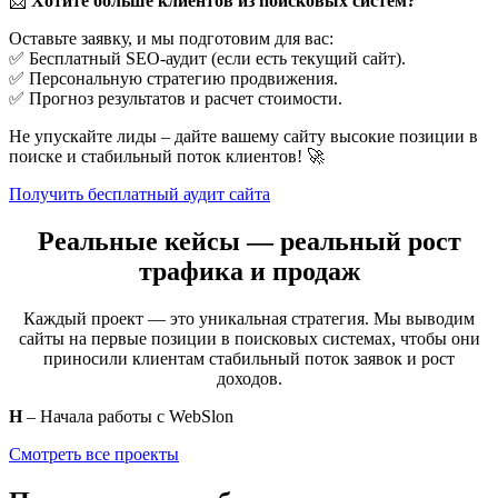
📩
Хотите больше клиентов из поисковых систем?
частотность,
Общие
«ритуальное агентство
конкуренция
Брест»
Оставьте заявку, и мы подготовим для вас:
выше
✅ Бесплатный SEO-аудит (если есть текущий сайт).
Средняя
«заказать венок Брест»,
✅ Персональную стратегию продвижения.
Конкретные
частотность,
«похоронные
✅ Прогноз результатов и расчет стоимости.
услуги
хорошая
принадлежности Брест»
конверсия
Не упускайте лиды – дайте вашему сайту высокие позиции в
«ритуальные услуги
Низкая
поиске и стабильный поток клиентов! 🚀
круглосуточно Брест»,
частотность,
Срочные
«ритуальный транспорт
но горячие
Получить бесплатный аудит сайта
Брест срочно»
клиенты
«как организовать
Полезны для
Реальные кейсы — реальный рост
Информационные
похороны в Бресте», «что
статейного
трафика и продаж
нужно для похорон Брест»
продвижения
Таким образом,
продвижение сайта ритуальных услуг в
Каждый проект — это уникальная стратегия. Мы выводим
Бресте
должно учитывать разные типы запросов: и общие, и
сайты на первые позиции в поисковых системах, чтобы они
узкоспециализированные, и срочные.
приносили клиентам стабильный поток заявок и рост
доходов.
Н
– Начала работы с WebSlon
Особенности продвижения ритуальных услуг
Смотреть все проекты
Продвижение ритуального агентства — это не то же самое,
что SEO для магазина одежды или кафе. Здесь есть свои