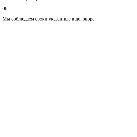
06
есть ли блог,
какие услуги вынесены на главную,
Мы соблюдаем сроки указанные в договоре
как оформлен каталог,
насколько быстро грузится сайт.
2. Сбор семантического ядра
Мы подбираем все ключи:
«ритуальные услуги Брест»,
«ритуальный транспорт Брест»,
«организация похорон Брест»,
«гробы купить Брест»,
«венки на похороны Брест» и др.
И разделяем их по группам: коммерческие, информационные,
горячие (срочные).
3. Техническая оптимизация
Сайт должен быть:
быстрым,
адаптивным под мобильные,
безопасным (https),