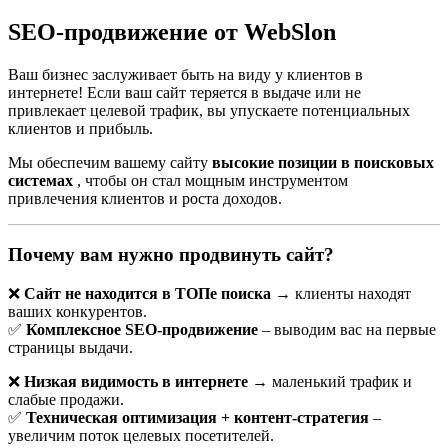
SEO-продвижение от WebSlon
Ваш бизнес заслуживает быть на виду у клиентов в
интернете! Если ваш сайт теряется в выдаче или не
привлекает целевой трафик, вы упускаете потенциальных
клиентов и прибыль.
Мы обеспечим вашему сайту
высокие позиции в поисковых
системах
, чтобы он стал мощным инструментом
привлечения клиентов и роста доходов.
Почему вам нужно продвинуть сайт?
Продвижение сайта ритуальных услуг
в Бресте
❌
Сайт не находится в ТОПе поиска
→ клиенты находят
ваших конкурентов.
Текст будет в разговорном, вовлекающем стиле, с SEO-
✅
Комплексное SEO-продвижение
– выводим вас на первые
акцентом на услугах и жирным выделением ключевых фраз.
страницы выдачи.
Сегодня, когда почти каждый поиск услуг начинается с
❌
Низкая видимость в интернете
→ маленький трафик и
интернета,
продвижение сайта ритуальных услуг в Бресте
слабые продажи.
перестало быть «дополнительной опцией». Это обязательный
✅
Техническая оптимизация + контент-стратегия
–
инструмент для любого агентства, которое хочет стабильно
увеличим поток целевых посетителей.