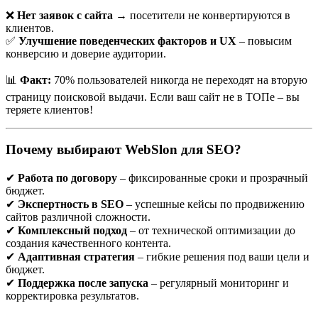
получать клиентов и уверенно чувствовать себя на рынке.
❌
Нет заявок с сайта
→ посетители не конвертируются в
Даже в такой сложной и деликатной сфере, как ритуальные
клиентов.
услуги, SEO играет решающую роль: именно здесь люди ищут
✅
Улучшение поведенческих факторов и UX
– повысим
контакты, адреса, цены, услуги «здесь и сейчас».
конверсию и доверие аудитории.
Представьте: человек в Бресте сталкивается с ситуацией, когда
нужно срочно найти ритуальное агентство. Что он делает?
📊
Факт:
70% пользователей никогда не переходят на вторую
Правильно — открывает Google или Яндекс и вводит запрос:
страницу поисковой выдачи. Если ваш сайт не в ТОПе – вы
теряете клиентов!
«ритуальные услуги Брест»
«организация похорон Брест»
«заказать гроб Брест»
Почему выбирают WebSlon для SEO?
«ритуальное агентство круглосуточно Брест»
Если вашего сайта в этих результатах нет — вы теряете
✔
Работа по договору
– фиксированные сроки и прозрачный
клиента. И, что важно, его получает конкурент, который
бюджет.
заранее позаботился о
SEO-продвижении ритуальных услуг
✔
Экспертность в SEO
– успешные кейсы по продвижению
в Бресте
.
сайтов различной сложности.
✔
Комплексный подход
– от технической оптимизации до
создания качественного контента.
Почему SEO в ритуальной нише работает
✔
Адаптивная стратегия
– гибкие решения под ваши цели и
бюджет.
особенно хорошо
✔
Поддержка после запуска
– регулярный мониторинг и
корректировка результатов.
SEO для ритуальных агентств имеет ряд особенностей: