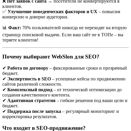
❌
Нет заявок с сайта
→ посетители не конвертируются в
клиентов из интернета.
клиентов.
✅
Улучшение поведенческих факторов и UX
– повысим
Зачем бизнесу продвижение сайта Минск?
конверсию и доверие аудитории.
Если ваша целевая аудитория ищет товары или услуги онлайн
📊
Факт:
70% пользователей никогда не переходят на вторую
— а 9 из 10 белорусов так и делают — вы обязаны быть в топе
страницу поисковой выдачи. Если ваш сайт не в ТОПе – вы
поисковой выдачи. Особенно если вы работаете локально:
теряете клиентов!
например, оказываете услуги в Минске или по Минской
области. Поисковики вроде Google и Яндекс уже давно
учитывают геолокацию. Это значит, что при запросе
Почему выбирают WebSlon для SEO?
«автосервис рядом» или «курсы английского в Минске»
система показывает именно тех, кто ближе к пользователю.
✔
Работа по договору
– фиксированные сроки и прозрачный
Без продвижения сайт может годами «висеть» в нижних
бюджет.
страницах выдачи. А ведь 75% пользователей не листают
✔
Экспертность в SEO
– успешные кейсы по продвижению
дальше первой страницы. Продвижение решает эту проблему:
сайтов различной сложности.
выводит сайт в топ, увеличивает видимость и привлекает
✔
Комплексный подход
– от технической оптимизации до
целевых посетителей.
создания качественного контента.
✔
Адаптивная стратегия
– гибкие решения под ваши цели и
Что входит в продвижение сайтов Минск?
бюджет.
✔
Поддержка после запуска
– регулярный мониторинг и
Продвижение — это не просто «закинуть ключевые слова и
корректировка результатов.
подождать». Это комплексная работа, состоящая из
нескольких этапов:
Что входит в SEO-продвижение?