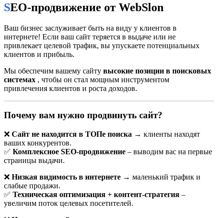
SEO-продвижение от WebSlon
Ваш бизнес заслуживает быть на виду у клиентов в
интернете! Если ваш сайт теряется в выдаче или не
привлекает целевой трафик, вы упускаете потенциальных
клиентов и прибыль.
Мы обеспечим вашему сайту
высокие позиции в поисковых
системах
, чтобы он стал мощным инструментом
привлечения клиентов и роста доходов.
Почему вам нужно продвинуть сайт?
Продвижение сайтов Минск: как
работает, сколько стоит, на что влияет
❌
Сайт не находится в ТОПе поиска
→ клиенты находят
ваших конкурентов.
Представьте: у вас есть сайт — красивый, с хорошим
✅
Комплексное SEO-продвижение
– выводим вас на первые
описанием услуг, контактами и формой заявки. Но
страницы выдачи.
посетителей почти нет. Звонков — ещё меньше. Причина
❌
Низкая видимость в интернете
→ маленький трафик и
проста: вас не видно в поиске. А в Минске, где конкуренция
слабые продажи.
по таким запросам, как «установка окон», «бухгалтерские
✅
Техническая оптимизация + контент-стратегия
–
услуги» или «ремонт смартфонов», растёт с каждым месяцем,
увеличим поток целевых посетителей.
этого быть не должно. Продвижение сайта — не роскошь, а
необходимость для любого бизнеса, который хочет получать