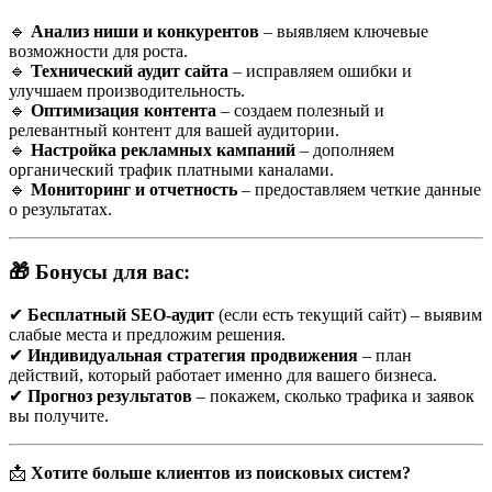
1. Анализ ниши и конкурентов
🔹
Анализ ниши и конкурентов
– выявляем ключевые
Перед началом определяется, кто ваши главные конкуренты в
возможности для роста.
Минске, какие у них сильные и слабые стороны, по каким
🔹
Технический аудит сайта
– исправляем ошибки и
запросам они уже в топе. Например, при работе с клиникой
улучшаем производительность.
эстетической медицины выяснилось, что большинство
🔹
Оптимизация контента
– создаем полезный и
конкурентов плохо прописывают услуги на страницах —
релевантный контент для вашей аудитории.
только названия, без описаний. Это дало возможность быстро
🔹
Настройка рекламных кампаний
– дополняем
занять позиции по запросам вроде «удаление сосудов на лице
органический трафик платными каналами.
Минск».
🔹
Мониторинг и отчетность
– предоставляем четкие данные
о результатах.
2. Подбор ключевых запросов
Не все запросы одинаково полезны. Нужно разделять
«высокочастотные» (например, «косметология» — их
🎁 Бонусы для вас:
миллионы, но конкуренция огромна) и «низкочастотные»
(«лазерная эпиляция подмышек Минск» — таких запросов
меньше, но они точнее и приводят к конверсии). Важно
✔
Бесплатный SEO-аудит
(если есть текущий сайт) – выявим
учитывать и коммерческий потенциал: запросы с намерением
слабые места и предложим решения.
купить («купить», «заказать», «цена», «адрес») приносят
✔
Индивидуальная стратегия продвижения
– план
больше клиентов.
действий, который работает именно для вашего бизнеса.
✔
Прогноз результатов
– покажем, сколько трафика и заявок
3. Оптимизация сайта
вы получите.
Это техническая и контентная работа:
Исправление ошибок индексации (404, дубли страниц,
📩
Хотите больше клиентов из поисковых систем?
медленная загрузка)