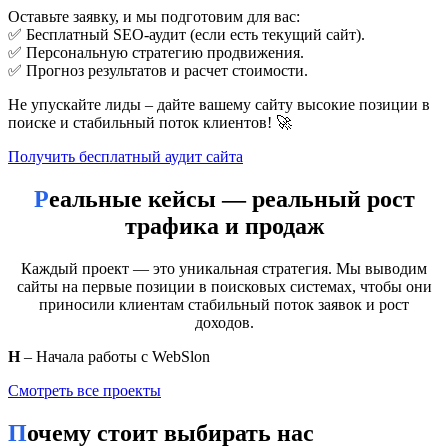
Проработка метатегов (title, description) с ключевыми
Оставьте заявку, и мы подготовим для вас:
словами
✅ Бесплатный SEO-аудит (если есть текущий сайт).
Создание качественного контента: страницы услуг,
✅ Персональную стратегию продвижения.
статьи, FAQ
✅ Прогноз результатов и расчет стоимости.
Внутренняя перелинковка — чтобы поисковик
«понимал» структуру сайта
Не упускайте лиды – дайте вашему сайту высокие позиции в
поиске и стабильный поток клиентов! 🚀
4. Работа с поведенческими факторами
Поисковики учитывают, как пользователи взаимодействуют с
Получить бесплатный аудит сайта
сайтом. Если человек зашёл и сразу ушёл («уход в один
клик»), это сигнал, что контент не подходит. Чтобы снизить
Реальные кейсы — реальный рост
показатель отказов, важно:
трафика и продаж
Ускорить загрузку сайта
Сделать навигацию интуитивной
Каждый проект — это уникальная стратегия. Мы выводим
Добавить понятные CTA (призывы к действию)
сайты на первые позиции в поисковых системах, чтобы они
приносили клиентам стабильный поток заявок и рост
5. Построение ссылочной массы
доходов.
Ссылки с других сайтов — как голоса доверия для
поисковика. Но важно не количество, а качество. Ссылки с
Н
– Начала работы с WebSlon
тематических ресурсов (например, городских справочников,
профильных блогов) работают лучше, чем массовые закупки
Смотреть все проекты
на биржах.
Почему стоит выбирать нас
ТОП-5 ошибок при продвижении сайтов Минск