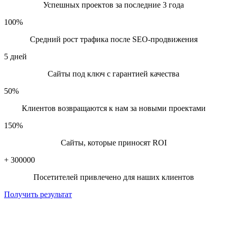
контент, настраивать техническую базу.
Успешных проектов за последние 3 года
Продвижение сайтов Минск — не волшебство, а системная
100
%
работа. Стоимость зависит от сложности ниши, состояния
Средний рост трафика после SEO-продвижения
сайта и целей. В среднем — от 500 до 2000 BYN в месяц. Но
даже при скромном бюджете можно запустить процесс: начать
5
дней
с локальных запросов, исправить ошибки, писать полезные
статьи.
Сайты под ключ с гарантией качества
Главное — действовать. Потому что ваш конкурент уже в
50
%
топе.
Клиентов возвращаются к нам за новыми проектами
Продвижение сайтов Минск
150
%
Сайты, которые приносят ROI
+
300000
Посетителей привлечено для наших клиентов
Получить результат
🏆 Ваш сайт в ТОП-10 Яндекс и