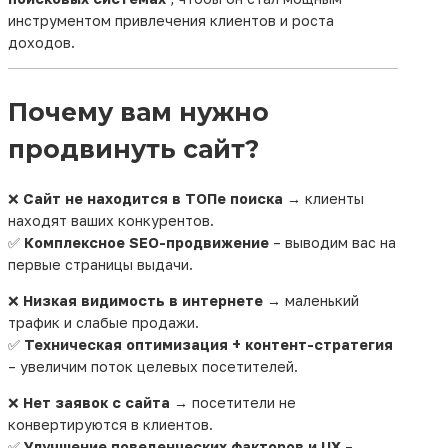
инструментом привлечения клиентов и роста
доходов.
Продвижение сайтов в
Почему вам нужно
продвинуть сайт?
Бресте от команды
WebSlon
❌
Сайт не находится в ТОПе поиска
→ клиенты
находят ваших конкурентов.
✅
Комплексное SEO-продвижение
– выводим вас на
Если вы бизнесмен из Бреста и уже давно поняли,
первые страницы выдачи.
что без присутствия в интернете ваша компания
теряет клиентов, то, скорее всего,
❌
Низкая видимость в интернете
→ маленький
задумываетесь о
продвижении сайта
. И не
трафик и слабые продажи.
просто создания страницы в сети, а именно
✅
Техническая оптимизация + контент-стратегия
вывода вашего ресурса на первые позиции
– увеличим поток целевых посетителей.
поисковых систем, где вас увидят тысячи
❌
Нет заявок с сайта
→ посетители не
потенциальных покупателей. Именно этим
конвертируются в клиентов.
занимается команда WebSlon — мы делаем так,
✅
Улучшение поведенческих факторов и UX
–
чтобы ваш сайт не только работал, но и приносил