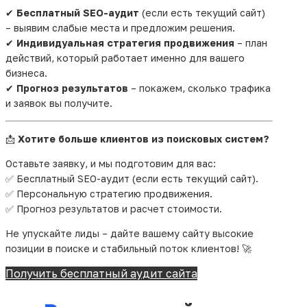
Как работает наша команда
✔
Бесплатный SEO-аудит
(если есть текущий сайт)
WebSlon
– выявим слабые места и предложим решения.
✔
Индивидуальная стратегия продвижения
– план
действий, который работает именно для вашего
Работая над проектами в Бресте, мы всегда
бизнеса.
начинаем с глубокого анализа. Мы изучаем вашу
✔
Прогноз результатов
– покажем, сколько трафика
нишу, целевую аудиторию, конкурентов и
и заявок вы получите.
текущее состояние вашего сайта. На основе этих
данных разрабатываем индивидуальную
стратегию продвижения, которая учитывает
📩
Хотите больше клиентов из поисковых систем?
специфику вашего бизнеса и локальные
Оставьте заявку, и мы подготовим для вас:
особенности региона.
✅ Бесплатный SEO-аудит (если есть текущий сайт).
Наша работа включает:
✅ Персональную стратегию продвижения.
✅ Прогноз результатов и расчет стоимости.
Аудит и оптимизация сайта
Подбор ключевых слов с высокой
Не упускайте лиды – дайте вашему сайту высокие
конверсией
позиции в поиске и стабильный поток клиентов! 🚀
Создание качественного контента
Получить бесплатный аудит сайта
Настройку внутренней перелинковки и
структуры сайта