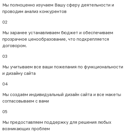
Мы полноценно изучаем Вашу сферу деятельности и
Опыт работы в вашем регионе
проводим анализ конкурентов
Индивидуальный подход к каждому клиенту
02
Честные методы продвижения без "чёрного
SEO"
Мы заранее устанавливаем бюджет и обеспечиваем
Полная аналитика и отчётность
прозрачное ценообразование, что подкрепляется
Долгосрочные отношения вместо
договором.
одноразовых проектов
03
Мы понимаем, что каждый бизнес уникален,
поэтому не предлагаем шаблонных решений.
Мы учитываем все ваши пожелания по функциональности
Наша цель — помочь вам расти, получать новых
и дизайну сайта
клиентов и увеличивать прибыль через интернет.
04
И мы уже не раз доказали, что можем это
сделать.
Мы создаём индивидуальный дизайн сайта и все макеты
согласовываем с вами
Что вы получаете в
05
результате?
Мы предоставляем поддержку для решения любых
возникающих проблем