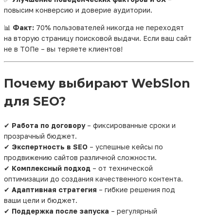
повысим конверсию и доверие аудитории.
реальную прибыль.
📊
Факт:
70% пользователей никогда не переходят
Мы знаем, что в Бресте конкуренция растёт с
на вторую страницу поисковой выдачи. Если ваш сайт
каждым днём, и чтобы быть заметным среди
не в ТОПе – вы теряете клиентов!
других, нужно больше, чем красивый дизайн или
удобная навигация. Нужно
эффективное
продвижение сайтов в Бресте
, которое будет
Почему выбирают WebSlon
соответствовать потребностям местной
аудитории, особенностям региона и современным
для SEO?
тенденциям цифрового маркетинга. И мы умеем
это делать.
✔
Работа по договору
– фиксированные сроки и
прозрачный бюджет.
Что такое продвижение
✔
Экспертность в SEO
– успешные кейсы по
сайта и почему оно важно?
продвижению сайтов различной сложности.
✔
Комплексный подход
– от технической
оптимизации до создания качественного контента.
Когда мы говорим о продвижении сайта,
✔
Адаптивная стратегия
– гибкие решения под
подразумеваем комплекс мер, направленных на
ваши цели и бюджет.
повышение его видимости в поисковых системах,
✔
Поддержка после запуска
– регулярный
таких как Google и Яндекс. Это не просто SEO или