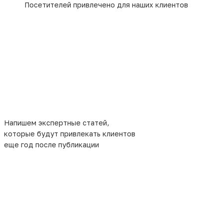
Посетителей привлечено для наших клиентов
Получить результат
📝 Контент-маркетинг =
постоянный рост
трафика
Напишем экспертные статей,
которые будут привлекать клиентов
еще год после публикации
Заказать SEO