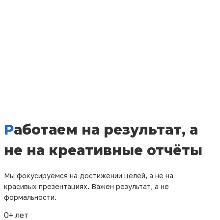
SEO Брест
раскрутка сайта Брест
оптимизация сайта для поисковых систем в
Бресте
вывести сайт в топ Брест
Не ждите, пока конкуренты окончательно
оторвутся — начните продвижение уже сегодня!
Работаем на результат, а
не на креативные отчёты
Мы фокусируемся на достижении целей, а не на
красивых презентациях. Важен результат, а не
формальности.
0
+ лет