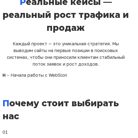
Реальные кейсы —
Внешнее SEO: ссылочное продвижение
Настройку и ведение контекстной рекламы
реальный рост трафика и
Мониторинг эффективности и
корректировку стратегии
продаж
Все эти этапы позволяют нам не просто "поднять"
сайт в поиске, но и сделать его действительно
Каждый проект — это уникальная стратегия. Мы
полезным для пользователей. Ведь поисковые
выводим сайты на первые позиции в поисковых
системы ранжируют сайты не только за
системах, чтобы они приносили клиентам стабильный
технические показатели, но и за то, насколько
поток заявок и рост доходов.
они удовлетворяют запросы людей.
Н
– Начала работы с WebSlon
Почему стоит выбрать
Смотреть все проекты
именно WebSlon
Почему стоит выбирать
Сегодня на рынке много компаний, предлагающих
нас
продвижение сайтов в Бресте
, но не все могут
гарантировать результат. Мы же работаем
прозрачно, честно и с ответственностью. Нас
01
отличают: