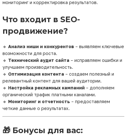
мониторинг и корректировка результатов.
реклама — это стратегический подход к тому, как
ваш бизнес представлен в интернете. Без этого
Что входит в SEO-
даже самый лучший продукт может остаться
незамеченным.
продвижение?
Повышает доверие к вашему бренду
Увеличивает количество целевых
🔹
Анализ ниши и конкурентов
– выявляем ключевые
посетителей
возможности для роста.
Помогает опередить конкурентов
🔹
Технический аудит сайта
– исправляем ошибки и
Работает на долгосрочный результат
улучшаем производительность.
🔹
Оптимизация контента
– создаем полезный и
В Бресте, где всё больше людей ищут товары и
релевантный контент для вашей аудитории.
услуги онлайн,
продвижение сайта в регионе
🔹
Настройка рекламных кампаний
– дополняем
становится не просто полезным, а жизненно
органический трафик платными каналами.
необходимым шагом для любого
🔹
Мониторинг и отчетность
– предоставляем
предпринимателя. Вы не просто создаёте сайт —
четкие данные о результатах.
вы создаёте точку входа для новых клиентов,
которые готовы купить ваш продукт или
воспользоваться услугой уже сегодня.
🎁 Бонусы для вас: