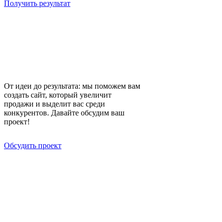
Получить результат
Хотите сайт, который привлекает
клиентов и увеличивает
продажи?
От идеи до результата: мы поможем вам
создать сайт, который увеличит
продажи и выделит вас среди
конкурентов. Давайте обсудим ваш
проект!
Обсудить проект