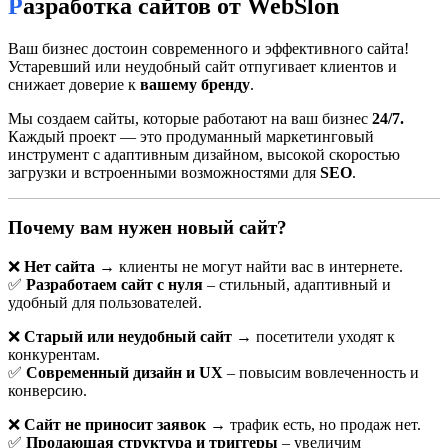
Разработка сайтов от WebSlon
Ваш бизнес достоин современного и эффективного сайта!
Устаревший или неудобный сайт отпугивает клиентов и
снижает доверие к
вашему бренду
.
Мы создаем сайты, которые работают на ваш бизнес
24/7.
Каждый проект — это продуманный маркетинговый
инструмент с адаптивным дизайном, высокой скоростью
загрузки и встроенными возможностями для
SEO
.
Разработка и продвижение сайтов в Витебске.
продвижение
Почему вам нужен новый сайт?
сайтов Витебск. раскрутка сайтов Витебск. создание сайтов в
Витебске.
❌
Нет сайта
→ клиенты не могут найти вас в интернете.
✅
Разработаем сайт с нуля
– стильный, адаптивный и
удобный для пользователей.
❌
Старый или неудобный сайт
→ посетители уходят к
конкурентам.
✅
Современный дизайн и UX
– повысим вовлеченность и
конверсию.
❌
Сайт не приносит заявок
→ трафик есть, но продаж нет.
✅
Продающая структура и триггеры
– увеличим