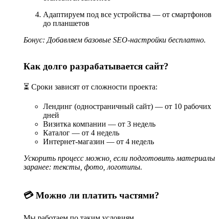
Адаптируем под все устройства — от смартфонов
до планшетов
До 50 страниц
Бонус: Добавляем базовые SEO-настройки бесплатно.
Сайт среднего
Каталог и
размера с
фильтры
о
СТАНДАРТ
каталогом
Интеграция с
Как долго разрабатывается сайт?
д
товаров или
CRM
услуг
SEO-
⏳ Сроки зависят от сложности проекта:
оптимизация
Лендинг (одностраничный сайт) — от 10 рабочих
дней
Неограниченное
Визитка компании — от 3 недель
количество
Каталог — от 4 недель
страниц
Интернет-магазин — от 4 недель
Кастомный
Интеграции с
сайт с
Ускорить процесс можно, если подготовить материалы
CRM, ERP, 1С
уникальным
о
заранее: тексты, фото, логотипы.
ПРЕМИУМ
Персонализация
дизайном и
д
пользователей
сложной
Продвинутая
логикой
SEO-
💳 Можно ли платить частями?
оптимизация
Поддержка 24/7
Мы работаем по таким условиям