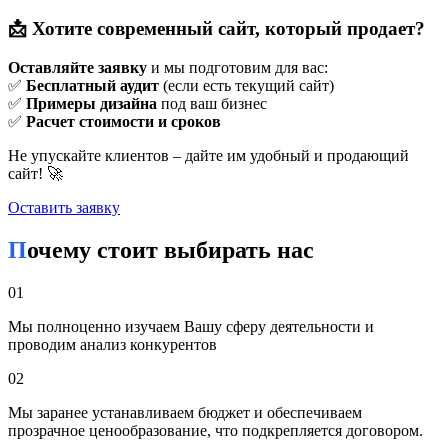
страниц, интеграцию функционала (например, форм
обратной связи, каталогов товаров, систем управления
📩 Хотите современный сайт, который продает?
содержимым).
Наполнение контентом
Оставляйте заявку
и мы подготовим для вас:
Тексты, изображения, видео — всё это должно быть не
✅
Бесплатный аудит
(если есть текущий сайт)
только информативным, но и соответствовать правилам
✅
Примеры дизайна
под ваш бизнес
SEO для лучшего ранжирования в поисковых системах.
✅
Расчет стоимости и сроков
Тестирование и запуск
Перед публикацией сайт тщательно проверяется на
Не упускайте клиентов – дайте им удобный и продающий
работоспособность, корректное отображение на разных
сайт! 🚀
устройствах и скорость загрузки.
Поддержка и развитие
Оставить заявку
После запуска сайт требует регулярного обновления,
технической поддержки и анализа эффективности.
Почему стоит выбирать нас
Особенности создания сайтов в Барановичах
01
Барановичи — это средний по размеру белорусский город с
Мы полноценно изучаем Вашу сферу деятельности и
богатой историей и развитой инфраструктурой. Местные
проводим анализ конкурентов
предприниматели и мастера всё чаще обращаются к
цифровым инструментам для развития своих идей. Это
02
открывает возможности для местных специалистов в сфере
web-разработки.
Мы заранее устанавливаем бюджет и обеспечиваем
прозрачное ценообразование, что подкрепляется договором.
Особенности локальной разработки: