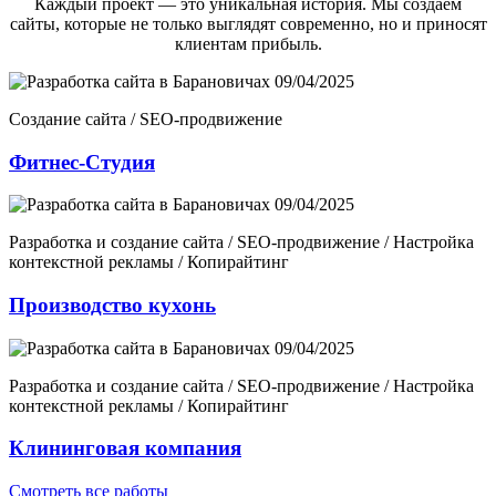
Каждый проект — это уникальная история. Мы создаем
возможности и отстаёт от конкурентов.
Разработка сайта в
сайты, которые не только выглядят современно, но и приносят
Барановичах
профессиональной командой позволяет создать
клиентам прибыль.
проект, который не просто выглядит красиво, но и
эффективно работает на бизнес.
Зачем бизнесу нужен сайт
Создание сайта / SEO-продвижение
Сайт сегодня выполняет сразу несколько функций:
Фитнес-Студия
Привлечение клиентов
— через поисковые системы,
рекламу и соцсети;
Продажи и конверсии
— онлайн-магазины и сервисы
Разработка и создание сайта / SEO-продвижение / Настройка
бронирования;
контекстной рекламы / Копирайтинг
Формирование имиджа
— профессиональный веб-
ресурс повышает доверие к компании;
Производство кухонь
Автоматизация процессов
— интеграции с CRM, учёт
заказов, аналитика;
Маркетинг и аналитика
— сбор данных о поведении
клиентов, улучшение продаж.
Разработка и создание сайта / SEO-продвижение / Настройка
контекстной рекламы / Копирайтинг
Компания, которая хочет расти, нуждается в эффективном
сайте, разработанном с учётом бизнес-целей.
Клининговая компания
Преимущества разработки сайта с
Смотреть все работы