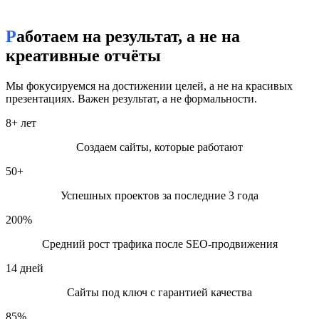
"качественный сайт для бизнеса"
"разработка сайтов под ключ"
Работаем на результат, а не на
креативные отчёты
"веб-студия в Барановичах"
"продвижение сайтов в Барановичах"
Мы фокусируемся на достижении целей, а не на красивых
презентациях. Важен результат, а не формальности.
"интернет-магазин под ключ"
8
+ лет
Поисковые фразы:
Создаем сайты, которые работают
веб-студия в Барановичах
50
+
создание сайтов Барановичи
Успешных проектов за последние 3 года
разработка сайта под ключ
200
%
продвижение сайтов в Google и Яндекс
Средний рост трафика после SEO-продвижения
заказать лендинг
14
дней
интернет-магазин под ключ
Сайты под ключ с гарантией качества
SEO-оптимизация сайта
85
%