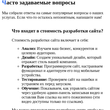
Часто задаваемые вопросы
основных разделов. UX-дизайн направлен на упрощение пути
пользователя до покупки или заявки.
Мы собрали ответы на самые популярные вопросы о наших
3. Разработка дизайна
услугах. Если что-то осталось непонятным, напишите нам!
Создаётся уникальный дизайн, отражающий фирменный
Что входит в стоимость разработки сайта?
стиль компании и современные стандарты UI/UX.
4. Программирование и верстка
Стоимость разработки сайта включает в себя:
Анализ:
Изучаем ваш бизнес, конкурентов и
Макеты превращаются в рабочий сайт с использованием
целевую аудиторию.
HTML5, CSS3, JavaScript, выбранной CMS или фреймворка.
Дизайн:
Создаем уникальный дизайн, который
Обеспечивается высокая скорость загрузки и безопасность.
отражает стиль вашей компании.
Разработка:
Программируем сайт, настраиваем
5. Интеграции и тестирование
функционал и адаптируем его под мобильные
устройства.
Подключаются CRM, платёжные системы, аналитика, службы
Тестирование:
Проверяем сайт на ошибки и
доставки. Сайт тестируется на корректность работы всех
устраняем их перед запуском.
элементов и адаптивность.
Обучение:
Показываем, как управлять сайтом
через удобную админ-панель записывая видео и
6. Наполнение контентом и SEO
оставляя Вам ссылка на него пожизненно (эти
видео доступны только по ссылкам).
Тексты, изображения и метаданные создаются с учётом SEO,
Мы всегда предоставляем подробную смету, чтобы вы