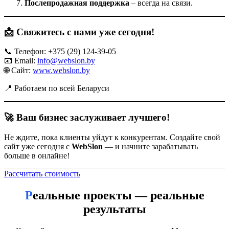
Послепродажная поддержка
– всегда на связи.
📩 Свяжитесь с нами уже сегодня!
📞 Телефон: +375 (29) 124-39-05
📧 Email:
info@webslon.by
🌐 Сайт:
www.webslon.by
📍 Работаем по всей Беларуси
🚀 Ваш бизнес заслуживает лучшего!
Не ждите, пока клиенты уйдут к конкурентам. Создайте свой
сайт уже сегодня с
WebSlon
— и начните зарабатывать
больше в онлайне!
Рассчитать стоимость
Разработка сайта в Барановичах
Реальные проекты — реальные
результаты
В современном бизнесе
сайт
— это главный инструмент
продвижения и продаж. Без качественного веб-ресурса
компания теряет потенциальных клиентов, упускает