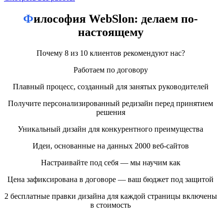
профессиональной студией
Философия WebSlon: делаем по-
Индивидуальный подход
— дизайн и структура под
настоящему
цели бизнеса;
Современные технологии
— использование
актуальных CMS и фреймворков;
Почему 8 из 10 клиентов рекомендуют нас?
SEO-оптимизация
— сайт сразу создаётся с учётом
требований поисковых систем;
Работаем по договору
Поддержка и развитие
— обновления, улучшение
функционала, консультации;
Плавный процесс, созданный для занятых руководителей
Прозрачные сроки и стоимость
— фиксированные
этапы и отчётность по каждому шагу.
Получите персонализированный редизайн перед принятием
решения
Этапы разработки сайта
Уникальный дизайн для конкурентного преимущества
1. Анализ и постановка задач
Идеи, основанные на данных 2000 веб-сайтов
Команда изучает бизнес, целевую аудиторию, конкурентов и
Настраивайте под себя — мы научим как
формирует техническое задание. Определяются цели проекта,
KPI и ожидаемые результаты.
Цена зафиксирована в договоре — ваш бюджет под защитой
2 бесплатные правки дизайна для каждой страницы включены
2. Проектирование и UX-дизайн
в стоимость
Разрабатывается логика сайта, структура страниц, прототипы