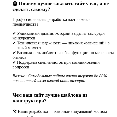
🤖 Почему лучше заказать сайт у вас, а не
сделать самому?
Предоставляется ли поддержка после запуска?
Да, поддержка включает обновления CMS, резервное
Профессиональная разработка дает важные
копирование, мониторинг производительности и
преимущества:
консультации.
✔ Уникальный дизайн, который выделит вас среди
конкурентов
Можно ли заказать сайт с нуля?
✔ Техническая надежность — никаких «зависаний» в
важный момент
Да, команда создаёт проект с уникальным дизайном,
✔ Возможность добавить любые функции по мере роста
полностью учитывая потребности бизнеса и целевую
бизнеса
аудиторию.
✔ Поддержка специалистов при возникновении
вопросов
Заключение
Важно: Самодельные сайты часто теряют до 80%
Разработка сайта в Барановичах — это инвестиция в развитие
посетителей из-за плохой оптимизации.
вашего бизнеса. Профессиональный сайт позволяет:
Привлекать больше клиентов через интернет;
Чем ваш сайт лучше шаблона из
Повышать конверсию и продажи;
конструктора?
Формировать доверие и имидж бренда;
Автоматизировать процессы и получать аналитические
данные;
🛠️ Наша разработка — как индивидуальный костюм
Удерживать конкурентные позиции на рынке.