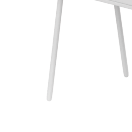
лендинг пейдж заказать
Надеемся, эта статья помогла вам понять, как мы работаем.
Ждем ваших заявок! 🚀
Фразы по которым нас можно найти в поиске:
создание сайтов под ключ Барановичи
заказать сайт под ключ недорого
разработка сайтов в Барановичах
веб-студия WebSlon
качественный сайт для бизнеса
Если вам нужен
надежный сайт
, который будет приносить
результат — доверьтесь профессионалам.
WebSlon
сделает все
за вас! 🚀
SEO фразы :
"создание сайтов Барановичи"