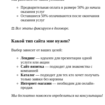
Предварительная оплата в размере 50% до начала
Кейсы клиентов
оказания услуг
Оставшиеся 50% оплачиваются после окончания
оказания услуг
Компания разрабатывала сайты для клиентов в разных сферах:
торговля, услуги, производство, медицина, образование.
⚖️
Все этапы фиксируем в договоре.
Каждый проект демонстрирует высокую конверсию и рост
онлайн-продаж.
Какой тип сайта мне нужен?
Сайт для автосервиса
— интеграция с CRM, онлайн-
запись клиентов, рост обращений на 120%.
Интернет-магазин мебели
— фильтры по параметрам,
Выбор зависит от ваших целей:
расчёт доставки, увеличение заказов на 60%.
Лендинг
— идеален для презентации одной
Корпоративный сайт строительной компании
—
услуги или акции
SEO-оптимизация и контент-маркетинг, привлечение
Сайт-визитка
— подходит для знакомства с
клиентов через поисковые системы.
компанией
Каталог —
подходит для тех кто хочет получать
Дополнительные услуги
только заявки без корзины
Интернет-магазин
— необходим для онлайн-
SEO-продвижение
— анализ ключевых запросов,
продаж
внутренние оптимизации, контент-маркетинг;
Контекстная и таргетированная реклама
— Google
Мы бесплатно поможем определиться на консультации!
Ads, Яндекс.Директ, Facebook Ads;
Поддержка и сопровождение
— обновления, резервное