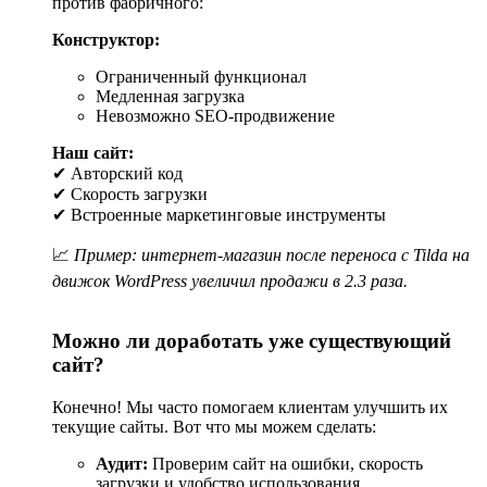
против фабричного:
Выбирая профессиональную студию, вы получаете
Конструктор:
качественный, современный и эффективный инструмент для
развития бизнеса.
Закажите разработку сайта в
Ограниченный функционал
Барановичах уже сегодня и начните увеличивать продажи!
Медленная загрузка
Невозможно SEO-продвижение
Наш сайт:
✔ Авторский код
✔ Скорость загрузки
✔ Встроенные маркетинговые инструменты
📈
Пример: интернет-магазин после переноса с Tilda на
движок WordPress увеличил продажи в 2.3 раза.
Можно ли доработать уже существующий
сайт?
Конечно! Мы часто помогаем клиентам улучшить их
текущие сайты. Вот что мы можем сделать:
Аудит:
Проверим сайт на ошибки, скорость
загрузки и удобство использования.