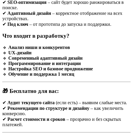
✔
SEO-оптимизация
– сайт будет хорошо ранжироваться в
сайта делает компанию более надежной и серьёзной в
поиске.
глазах потенциальных клиентов.
✔
Адаптивный дизайн
– корректное отображение на всех
устройствах.
Этапы разработки сайта
✔
Под ключ
– от прототипа до запуска и поддержки.
Создание сайта — это многоэтапный процесс, требующий
Что входит в разработку?
внимания к деталям и понимания потребностей конечных
пользователей. В Барановичах всё больше специалистов
🔹
Анализ ниши и конкурентов
занимаются этим направлением, предлагая качественные
🔹
UX-дизайн
решения даже без участия крупных компаний.
🔹
Современный адаптивный дизайн
🔹
Программирование и интеграции
Анализ и планирование
🔹
Настройка SEO и базовое продвижение
Прежде чем приступить к работе, важно понять цели
🔹
Обучение и поддержка 1 месяц
проекта: для чего нужен сайт, кто будет его посещать,
какие задачи он должен решать. На этом этапе
определяется структура сайта, набор функций и
🎁 Бесплатно для вас:
контентная стратегия.
Проектирование интерфейса (UI/UX)
Создание прототипа сайта помогает наглядно
✔
Аудит текущего сайта
(если есть) – выявим слабые места.
представить расположение элементов и логику работы
✔
Рекомендации по структуре и дизайну
– как увеличить
системы. Дизайн подстраивается под современные
конверсию.
тренды и удобство использования.
✔
Расчет стоимости и сроков
– прозрачно и без скрытых
Верстка и программирование
платежей.
Этот этап включает реализацию макета в виде рабочих