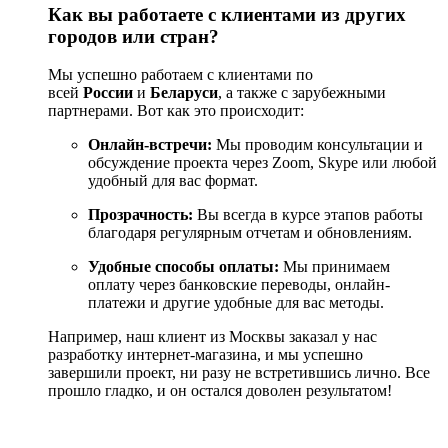
копирование, устранение ошибок;
Как вы работаете с клиентами из других
Аналитика и отчётность
— настройка сквозной
городов или стран?
аналитики, отчёты в Google Data Studio;
Редизайн и улучшение существующих сайтов
—
Мы успешно работаем с клиентами по
обновление дизайна и структуры для увеличения
всей
России
и
Беларуси
, а также с зарубежными
конверсии.
партнерами. Вот как это происходит:
Часто задаваемые вопросы (FAQ)
Онлайн-встречи:
Мы проводим консультации и
обсуждение проекта через Zoom, Skype или любой
Сколько стоит разработка сайта?
удобный для вас формат.
Стоимость зависит от функционала и выбранного тарифного
Прозрачность:
Вы всегда в курсе этапов работы
пакета. Базовые сайты — от 10 дней разработки, крупные
благодаря регулярным отчетам и обновлениям.
проекты — от 35 дней.
Удобные способы оплаты:
Мы принимаем
оплату через банковские переводы, онлайн-
Можно ли интегрировать сайт с CRM?
платежи и другие удобные для вас методы.
Да, разработка включает интеграции с популярными CRM-
Например, наш клиент из Москвы заказал у нас
системами: Bitrix24, amoCRM, RetailCRM и другими.
разработку интернет-магазина, и мы успешно
завершили проект, ни разу не встретившись лично. Все
Сколько страниц можно добавить?
прошло гладко, и он остался доволен результатом!
Базовый тариф — до 10 страниц, стандарт — до 50 страниц,
премиум — неограниченно.