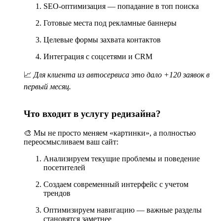
Корректная структура URL и ЧПУ;
SEO-оптимизация — попадание в топ поиска
Оптимизация заголовков h1–h5, мета-тегов;
Микроразметка Schema.org;
Готовые места под рекламные баннеры
Оптимизация скорости загрузки;
Внутренняя перелинковка;
Целевые формы захвата контактов
Мобильная адаптация и удобство для пользователей.
Интеграция с соцсетями и CRM
SEO-поддержка позволяет сайту быстро занять позиции в
Google и Яндекс, привлекая целевой трафик с первых дней
📈
Для клиента из автосервиса это дало +120 заявок в
после запуска.
первый месяц.
Тарифы на разработку сайта
Что входит в услугу редизайна?
Стоимость разработки зависит от сложности проекта,
выбранной CMS и функционала. Ниже представлены
🎨 Мы не просто меняем «картинки», а полностью
ориентировочные тарифы:
переосмысливаем ваш сайт:
Тариф
Описание
Функционал
Анализируем текущие проблемы и поведение
посетителей
Создаем современный интерфейс с учетом
5–10 страниц
Лендинг или
трендов
Форма обратной
корпоративный
о
БАЗОВЫЙ
связи
сайт для
д
Оптимизируем навигацию — важные разделы
Базовая SEO-
малого бизнеса
становятся заметнее
настройка