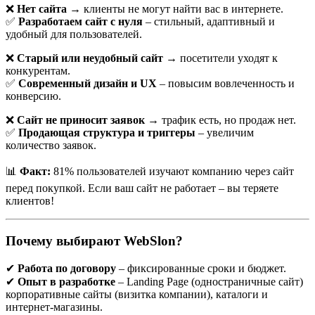
особенности и перспективы
❌
Нет сайта
→ клиенты не могут найти вас в интернете.
✅
Разработаем сайт с нуля
– стильный, адаптивный и
С развитием цифровых технологий присутствие в интернете
удобный для пользователей.
становится неотъемлемой частью любого бизнеса,
❌
Старый или неудобный сайт
→ посетители уходят к
организации или частного проекта. Особенно это актуально
конкурентам.
для городов с активной экономической жизнью, таких как
✅
Современный дизайн и UX
– повысим вовлеченность и
Барановичи. Разработка сайта — это не просто создание
конверсию.
страницы в сети, а целый процесс, объединяющий дизайн,
программирование, маркетинг и пользовательский опыт.
❌
Сайт не приносит заявок
→ трафик есть, но продаж нет.
✅
Продающая структура и триггеры
– увеличим
Почему важно иметь сайт?
количество заявок.
Даже небольшому предприятию или мастеру из Барановичей
📊
Факт:
81% пользователей изучают компанию через сайт
сегодня нужен собственный сайт. Он выполняет сразу
перед покупкой. Если ваш сайт не работает – вы теряете
несколько функций:
клиентов!
Презентация деятельности – сайт позволяет рассказать о
продуктах, услугах, достижениях и возможностях.
Контакт с клиентами – удобный способ взаимодействия,
Почему выбирают WebSlon?
где можно задать вопрос, оставить заявку или
посмотреть отзывы.
✔
Работа по договору
– фиксированные сроки и бюджет.
Увеличение продаж – онлайн-витрины и интернет-
✔
Опыт в разработке
– Landing Page (одностраничные сайт)
магазины позволяют расширить клиентскую базу за
корпоративные сайты (визитка компании), каталоги и
пределы города.
интернет-магазины.
Повышение доверия – наличие профессионального