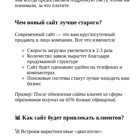
чтобы ресурс сразу был видим в поисковых системах.
понимали, за что платите.
7. Запуск и сопровождение
Чем новый сайт лучше старого?
Сайт переносится на рабочий хостинг, подключается
аналитика, проводится обучение сотрудников и
Современный сайт — это ваш круглосуточный
предоставляется поддержка.
продавец и лицо компании. Вот что изменится:
Технологии разработки сайтов
Скорость загрузки увеличится в 2-3 раза
Количество заявок вырастет благодаря
WordPress + WooCommerce
— для корпоративных
продуманной структуре
сайтов и интернет-магазинов;
Сайт будет одинаково удобен на телефонах и
OpenCart
— интернет-магазины среднего размера;
компьютерах
1C-Битрикс
— корпоративные решения с интеграцией
Поисковые системы станут лучше находить ваш
1С;
бизнес
Laravel, React, Vue.js
— кастомные проекты с
уникальной логикой;
Пример: После обновления сайта клиент из сферы
Интеграции
— CRM, платёжные системы, ERP,
образования получил на 65% больше обращений.
аналитика Google и Яндекс.
SEO-оптимизация сайта
📊 Как сайт будет привлекать клиентов?
SEO создаётся с нуля:
🚀 Встроим маркетинговые «двигатели»: