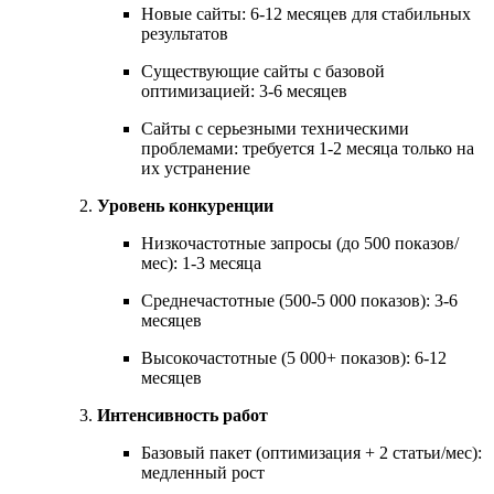
Используйте
локальные СМИ и городские паблики
Новые сайты: 6-12 месяцев для стабильных
для упоминаний.
результатов
SEO продвижение в Google для Гродно — это комплексная
Существующие сайты с базовой
работа по оптимизации сайта, контента и внешних факторов.
оптимизацией: 3-6 месяцев
Грамотная стратегия поможет вывести ваш бизнес в топ
поиска и привлекать больше клиентов. Если вам нужна
Сайты с серьезными техническими
профессиональная помощь в SEO, обратитесь к специалистам,
проблемами: требуется 1-2 месяца только на
которые знают особенности продвижения в вашем регионе.
их устранение
🚀
Хотите занять топ Google в Гродно? Начните SEO-
Уровень конкуренции
продвижение уже сегодня!
Низкочастотные запросы (до 500 показов/
мес): 1-3 месяца
Среднечастотные (500-5 000 показов): 3-6
месяцев
Высокочастотные (5 000+ показов): 6-12
месяцев
Интенсивность работ
Базовый пакет (оптимизация + 2 статьи/мес):
медленный рост