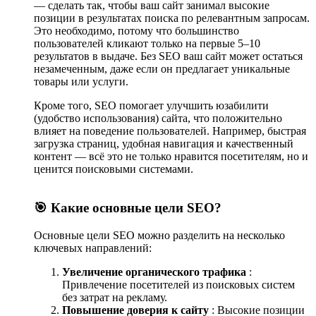
— сделать так, чтобы ваш сайт занимал высокие
позиции в результатах поиска по релевантным запросам.
2. Подбор ключевых слов
Это необходимо, потому что большинство
пользователей кликают только на первые 5–10
Для Гродно важно использовать
геозависимые запросы
,
результатов в выдаче. Без SEO ваш сайт может остаться
например:
незамеченным, даже если он предлагает уникальные
товары или услуги.
"купить мебель в Гродно"
"ремонт телефонов Гродно недорого"
Кроме того, SEO помогает улучшить юзабилити
"лучшие кафе в Гродно"
(удобство использования) сайта, что положительно
влияет на поведение пользователей. Например, быстрая
Используйте инструменты (Google Keyword Planner, Serpstat,
загрузка страниц, удобная навигация и качественный
Ahrefs) для анализа частотности и конкурентности.
контент — всё это не только нравится посетителям, но и
ценится поисковыми системами.
3. Оптимизация контента и структуры сайта
🎯 Какие основные цели SEO?
Мета-теги (Title, Description)
— должны содержать
ключевые слова и привлекать внимание.
Качественный контент
— полезные статьи, описания
Основные цели SEO можно разделить на несколько
товаров/услуг с естественным вхождением ключевиков.
ключевых направлений:
Оптимизация изображений
(сжатие, alt-теги).
Внутренняя перелинковка
— связывайте страницы
Увеличение органического трафика
:
сайта для лучшей индексации.
Привлечение посетителей из поисковых систем
без затрат на рекламу.
Повышение доверия к сайту
: Высокие позиции
4. Техническая SEO-оптимизация