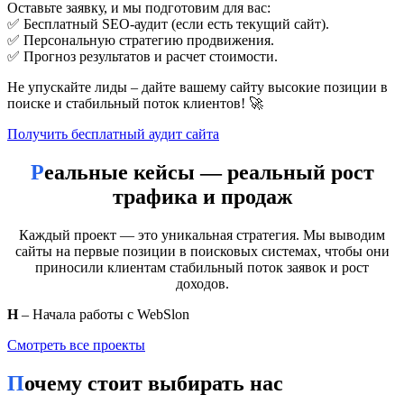
Оставьте заявку, и мы подготовим для вас:
шиномонтаж в Гродно
650
✅ Бесплатный SEO-аудит (если есть текущий сайт).
СЕО продвижение на Google в
✅ Персональную стратегию продвижения.
50
Гродно
✅ Прогноз результатов и расчет стоимости.
Не упускайте лиды – дайте вашему сайту высокие позиции в
3. 🛠️ Внутренняя оптимизация
поиске и стабильный поток клиентов! 🚀
Заголовки, мета-теги, структура
Получить бесплатный аудит сайта
ЧПУ (человекопонятные URL)
Уникальный контент с вкраплением ключевиков
Реальные кейсы — реальный рост
Улучшение юзабилити
трафика и продаж
4. 🔗 Внешняя оптимизация (линкбилдинг)
Каждый проект — это уникальная стратегия. Мы выводим
сайты на первые позиции в поисковых системах, чтобы они
Размещение ссылок на качественных площадках,
приносили клиентам стабильный поток заявок и рост
региональных каталогах, досках объявлений.
доходов.
5. 📈 Отчётность и аналитика
Н
– Начала работы с WebSlon
Смотреть все проекты
Подключаем Google Search Console и Google Analytics.
Отслеживаем рост трафика, видимости, заявок и звонков.
Почему стоит выбирать нас