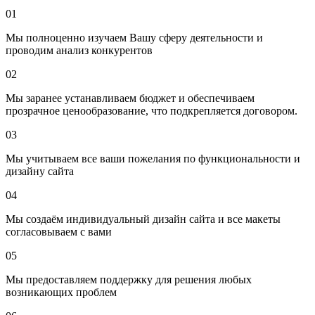
🧩 Особенности локального SEO в Гродно
01
SEO-продвижение в региональном городе, таком как Гродно,
Мы полноценно изучаем Вашу сферу деятельности и
имеет свои нюансы:
проводим анализ конкурентов
Более
низкая конкуренция
, чем в Минске или по РБ в
02
целом
Больше запросов со словами «Гродно», «рядом», «на
Мы заранее устанавливаем бюджет и обеспечиваем
карте»
прозрачное ценообразование, что подкрепляется договором.
Возможность быстро попасть в
Google Карты (Google
03
Business Profile)
Повышенная роль
отзывов и репутации
Мы учитываем все ваши пожелания по функциональности и
дизайну сайта
⚠️ Важно: 80% пользователей смотрят только
первую страницу Google. Если вашего сайта там
04
нет — считайте, его не существует.
Мы создаём индивидуальный дизайн сайта и все макеты
согласовываем с вами
🤝 Почему выбирают нас для SEO-продвижения
05
в Гродно?
Мы предоставляем поддержку для решения любых
✅ Опыт более 7 лет в SEO
возникающих проблем
✅ Продвигаем сайты на
результат, а не по часам