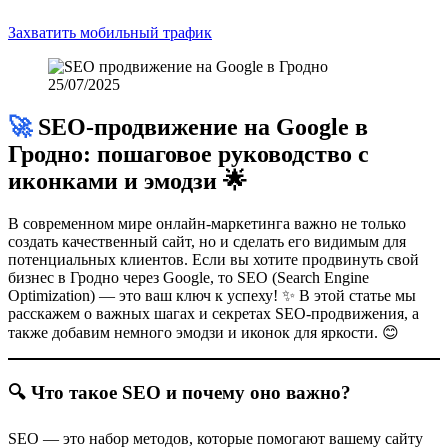
бизнес.
Захватить мобильный трафик
👉
Заявка на SEO-продвижение на Google в Гродно — это
первый шаг к увеличению прибыли.
📞 Телефон: +375 (29) 124-39-05
🚀 SEO-продвижение на Google в
📧 E-mail:
info@webslon.by
Гродно: пошаговое руководство с
🌐 Сайт:
webslon.by
иконками и эмодзи 🌟
В современном мире онлайн-маркетинга важно не только
❓ Часто задаваемые вопросы
создать качественный сайт, но и сделать его видимым для
потенциальных клиентов. Если вы хотите продвинуть свой
Сколько нужно времени, чтобы получить результат от
бизнес в Гродно через Google, то SEO (Search Engine
SEO?
Optimization) — это ваш ключ к успеху! ✨ В этой статье мы
расскажем о важных шагах и секретах SEO-продвижения, а
Обычно первые результаты видны уже через 2-3 месяца,
также добавим немного эмодзи и иконок для яркости. 😊
стабильный рост — через 4–6 месяцев.
Можно ли обойти конкурентов, которые давно в ТОПе?
🔍 Что такое SEO и почему оно важно?
Да, при грамотной стратегии и регулярной работе — даже
новичок может обойти старожилов.
SEO — это набор методов, которые помогают вашему сайту