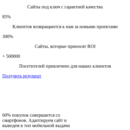
💰 Сколько стоит SEO-продвижение в Google в
Сайты под ключ с гарантией качества
Гродно?
85
%
Стоимость зависит от:
Клиентов возвращаются к нам за новыми проектами
Ниши и уровня конкуренции
300
%
Текущего состояния сайта
Количества продвигаемых запросов
Сайты, которые приносят ROI
Необходимости доработок или создания контента
+
500000
Примерный прайс:
Посетителей привлечено для наших клиентов
Услуга
Цена от (BYN/мес)
SEO-аудит
100
Получить результат
SEO-продвижение «Лайт»
250
📱 Мобильный трафик — ваш
Продвижение «Под ключ»
450
Продвижение интернет-магазина
от 600
новый источник клиентов
📲 Хотите попасть в ТОП Google в Гродно?
60% покупок совершается со
смартфонов. Адаптируем сайт и
Свяжитесь с нами — проведем бесплатную консультацию,
выведем в топ мобильной выдачи
покажем ваши точки роста и разработаем стратегию под ваш