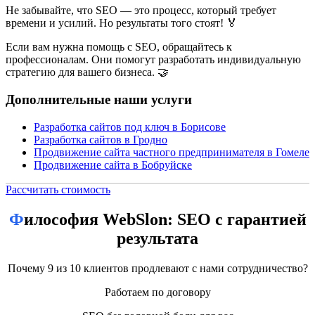
Не забывайте, что SEO — это процесс, который требует
времени и усилий. Но результаты того стоят! 🏅
Если вам нужна помощь с SEO, обращайтесь к
профессионалам. Они помогут разработать индивидуальную
стратегию для вашего бизнеса. 🤝
Дополнительные наши услуги
Разработка сайтов под ключ в Борисове
Разработка сайтов в Гродно
Продвижение сайта частного предпринимателя в Гомеле
Продвижение сайта в Бобруйске
Рассчитать стоимость
SEO продвижение на Google в Гродно:
Философия WebSlon: SEO с гарантией
как вывести сайт в топ
результата
В современном цифровом мире SEO продвижение — это
ключевой инструмент для привлечения клиентов из
Почему 9 из 10 клиентов продлевают с нами сотрудничество?
интернета. Если у вас есть бизнес в Гродно и вы хотите, чтобы
Работаем по договору
ваш сайт находили потенциальные клиенты, важно грамотно
настроить поисковую оптимизацию под Google. В этой статье