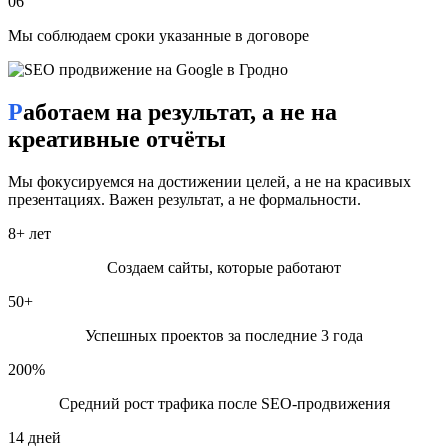
06
✅ Прозрачная отчётность — вы видите, за что платите
Мы соблюдаем сроки указанные в договоре
✅ Адаптация стратегии под ваш регион и бизнес-цели
✅ Собственная команда копирайтеров, SEO-специалистов и
Работаем на результат, а не на
техников
креативные отчёты
💬 Отзывы наших клиентов из Гродно
Мы фокусируемся на достижении целей, а не на красивых
презентациях. Важен результат, а не формальности.
🗨️ «После 3 месяцев продвижения мы попали в
8
+ лет
ТОП-3 по ключевым запросам. В 2 раза
увеличилось количество звонков с сайта!»
Создаем сайты, которые работают
— Ирина, салон красоты
50
+
🗨️ «Раньше вкладывались в контекст, теперь SEO
Успешных проектов за последние 3 года
дает заявки без доп. расходов. Продолжаем работу
с этой командой!»
200
%
— Алексей, монтаж окон
Средний рост трафика после SEO-продвижения
14
дней