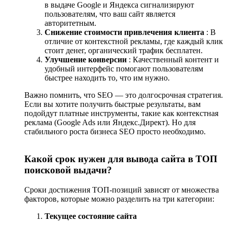
в выдаче Google и Яндекса сигнализируют
пользователям, что ваш сайт является
Мобильная версия
— сайт должен корректно
авторитетным.
отображаться на смартфонах.
Снижение стоимости привлечения клиента
: В
SSL-сертификат
— защищённое соединение (HTTPS).
отличие от контекстной рекламы, где каждый клик
Ускорение загрузки
— сжатие изображений,
стоит денег, органический трафик бесплатен.
кеширование.
Улучшение конверсии
: Качественный контент и
удобный интерфейс помогают пользователям
5. Работа с внешними факторами (ссылочное
быстрее находить то, что им нужно.
продвижение)
Важно помнить, что SEO — это долгосрочная стратегия.
Регистрация в Google My Business
(для локального
Если вы хотите получить быстрые результаты, вам
SEO).
подойдут платные инструменты, такие как контекстная
Размещение в каталогах
(например,
реклама (Google Ads или Яндекс.Директ). Но для
Яндекс.Справочник, 2GIS).
стабильного роста бизнеса SEO просто необходимо.
Качественные бэклинки
— ссылки с авторитетных
сайтов.
Какой срок нужен для вывода сайта в ТОП
Особенности продвижения в Гродно
поисковой выдачи?
Локальное SEO требует акцента на гео-запросах и работе с
Сроки достижения ТОП-позиций зависят от множества
отзывами:
факторов, которые можно разделить на три категории:
Добавьте
контакты, адрес, карту
на сайт.
Текущее состояние сайта
Собирайте
положительные отзывы
в Google Maps.