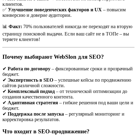
лидирующие позиции в поисковой выдаче по ключевым
клиентов.
запросам, связанным с вашим бизнесом.
✅
Улучшение поведенческих факторов и UX
– повысим
конверсию и доверие аудитории.
В условиях высокой конкуренции на местном рынке,
особенно в сферах услуг, торговли, строительства,
SEO — это
📊
Факт:
70% пользователей никогда не переходят на вторую
не просто инструмент, а необходимость
. Большинство
страницу поисковой выдачи. Если ваш сайт не в ТОПе – вы
клиентов начинают поиск товаров и услуг именно в Google, и
теряете клиентов!
только те, кто на первых позициях, получают основной поток
обращений.
Почему выбирают WebSlon для SEO?
💼 Кому подходит SEO-продвижение в Гродно?
✔
Работа по договору
– фиксированные сроки и прозрачный
бюджет.
SEO эффективно для большинства ниш:
✔
Экспертность в SEO
– успешные кейсы по продвижению
Салоны красоты, стоматологии, медицинские центры
сайтов различной сложности.
Интернет-магазины с доставкой по Гродно и области
✔
Комплексный подход
– от технической оптимизации до
Строительные и ремонтные компании
создания качественного контента.
Услуги частных специалистов (юристы, фотографы,
✔
Адаптивная стратегия
– гибкие решения под ваши цели и
репетиторы)
бюджет.
Кафе, рестораны, отели
✔
Поддержка после запуска
– регулярный мониторинг и
корректировка результатов.
Если ваш бизнес ориентирован на жителей Гродно или
ближайших районов —
локальное продвижение в Google
Что входит в SEO-продвижение?
даст вам устойчивый поток клиентов без постоянных затрат