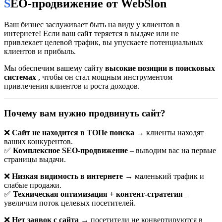
SEO-продвижение от WebSlon
Ваш бизнес заслуживает быть на виду у клиентов в
интернете! Если ваш сайт теряется в выдаче или не
привлекает целевой трафик, вы упускаете потенциальных
клиентов и прибыль.
Мы обеспечим вашему сайту
высокие позиции в поисковых
системах
, чтобы он стал мощным инструментом
привлечения клиентов и роста доходов.
Почему вам нужно продвинуть сайт?
🔍 SEO продвижение на Google в
❌
Сайт не находится в ТОПе поиска
→ клиенты находят
Гродно: как выйти в ТОП и обойти
ваших конкурентов.
конкурентов
✅
Комплексное SEO-продвижение
– выводим вас на первые
страницы выдачи.
📌 Что такое SEO и зачем оно бизнесу в Гродно?
❌
Низкая видимость в интернете
→ маленький трафик и
слабые продажи.
SEO продвижение на Google в Гродно
— это комплекс работ
✅
Техническая оптимизация + контент-стратегия
–
по улучшению видимости сайта в поисковой системе Google
увеличим поток целевых посетителей.
для привлечения целевого трафика из региона. Благодаря
грамотной SEO-стратегии, ваш сайт может занимать
❌
Нет заявок с сайта
→ посетители не конвертируются в