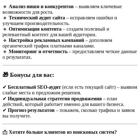
на рекламу.
🔹
Анализ ниши и конкурентов
– выявляем ключевые
возможности для роста.
🔹
Технический аудит сайта
– исправляем ошибки и
🚀 Этапы SEO-продвижения на Google в Гродно
улучшаем производительность.
🔹
Оптимизация контента
– создаем полезный и
1. 🔎 Аудит сайта
релевантный контент для вашей аудитории.
🔹
Настройка рекламных кампаний
– дополняем
Проводим технический и SEO-аудит сайта: проверяем
органический трафик платными каналами.
скорость загрузки, адаптивность, наличие ошибок, дубли
🔹
Мониторинг и отчетность
– предоставляем четкие данные
страниц и т.д.
о результатах.
2. 📚 Сбор семантического ядра
🎁 Бонусы для вас:
Формируем список
ключевых запросов
, по которым люди
✔
Бесплатный SEO-аудит
(если есть текущий сайт) – выявим
ищут ваши товары или услуги в регионе.
слабые места и предложим решения.
✔
Индивидуальная стратегия продвижения
– план
Примеры локальных запросов:
действий, который работает именно для вашего бизнеса.
✔
Прогноз результатов
– покажем, сколько трафика и заявок
Частотность
Запрос
вы получите.
(примерно)
стоматология в Гродно
900
ремонт квартир Гродно
1 200
📩
Хотите больше клиентов из поисковых систем?
натяжные потолки Гродно
750