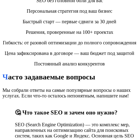
SEO без головной боли для вас
разберём, как эффективно продвигать сайт в Гродно и какие
методы работают лучше всего.
Персональная стратегия под ваш бизнес
Почему SEO важно для бизнеса в Гродно?
Быстрый старт — первые сдвиги за 30 дней
Большинство пользователей ищут товары и услуги через
Решения, проверенные на 100+ проектах
Google. Если ваш сайт не оптимизирован, вы теряете
потенциальных клиентов, которые переходят к конкурентам.
Гибкость: от разовой оптимизации до полного сопровождения
Правильное SEO продвижение помогает:
Цена зафиксирована в договоре — ваш бюджет под защитой
✅
Увеличить видимость сайта
в поисковой выдаче
Постоянный анализ конкурентов
✅
Привлекать целевой трафик
из Гродно и региона
Часто задаваемые вопросы
✅
Повысить конверсию
и количество заявок
Мы собрали ответы на самые популярные вопросы о наших
✅
Укрепить доверие
к бренду
услугах. Если что-то осталось непонятным, напишите нам!
Основные этапы SEO продвижения в Google
🤔 Что такое SEO и зачем оно нужно?
1. Анализ и аудит сайта
SEO (Search Engine Optimization) — это комплекс мер,
Перед началом продвижения важно проверить текущее
направленных на оптимизацию сайта для поисковых
состояние сайта: скорость загрузки, адаптивность, наличие
систем, таких как Google и Яндекс. Основная цель SEO
ошибок, уникальность контента.