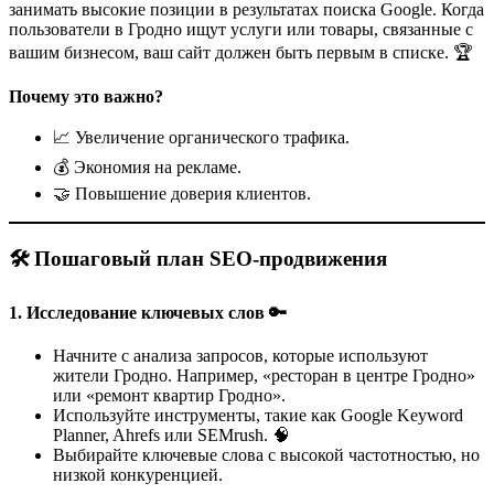
занимать высокие позиции в результатах поиска Google. Когда
Что если у меня нет сайта?
пользователи в Гродно ищут услуги или товары, связанные с
вашим бизнесом, ваш сайт должен быть первым в списке. 🏆
Мы можем разработать сайт с нуля и сразу внедрить SEO-
основу.
Почему это важно?
SEO продвижение на Google в Гродно. Услуги SEO
продвижение на Google Гродно.
📈 Увеличение органического трафика.
💰 Экономия на рекламе.
🤝 Повышение доверия клиентов.
🛠️ Пошаговый план SEO-продвижения
1.
Исследование ключевых слов 🔑
Начните с анализа запросов, которые используют
жители Гродно. Например, «ресторан в центре Гродно»
или «ремонт квартир Гродно».
Используйте инструменты, такие как Google Keyword
Planner, Ahrefs или SEMrush. 🧠
Выбирайте ключевые слова с высокой частотностью, но
низкой конкуренцией.